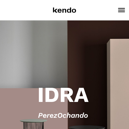
IDRA
PerezOchando