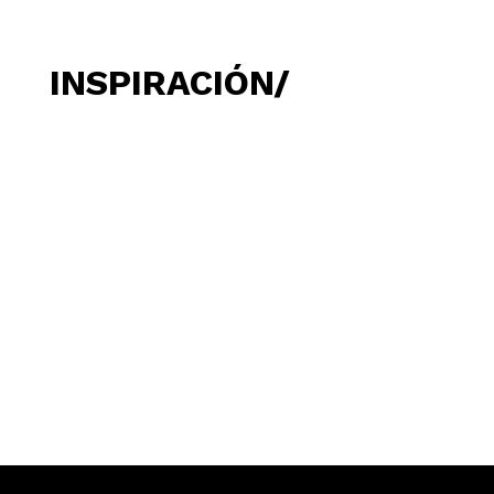
INSPIRACIÓN/
OQT Office - AAID Design Showcase. Dubái, Emiratos Árabes Unidos.